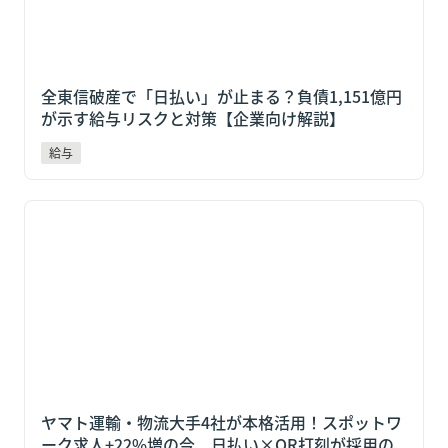
全東信破産で「日払い」が止まる？負債1,151億円
が示す給与リスクと対策【企業向け解説】
給与
ヤマト運輸・物流大手4社が本格活用！スポットワーク
求人+22%増の今、日払い×QR打刻が採用の決め手に
なる理由
ヤマト運輸・物流大手4社が本格活用！スポットワ
ーク求人+22%増の今、日払い×QR打刻が採用の