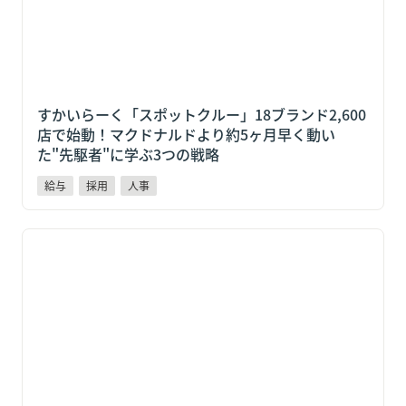
すかいらーく「スポットクルー」18ブランド2,600
店で始動！マクドナルドより約5ヶ月早く動い
た"先駆者"に学ぶ3つの戦略
給与
採用
人事
【給与計算×日払いを一体化】二重作業をゼロにする
運用フローと選び方5つのポイント