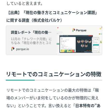
していると言えます。
【出典】「現在の働き方とコミュニケーション課題」
に関する調査（株式会社パルケ）
調査レポート「現在の働き方とコミュニケーション課題」 ｜Parque（パルケ）
11月の「テレワーク月間」に
ちなみ「現在の働き方とコミ
ュニケーション課題」につい
parque.io
て企業にお勤めの20～60代
の男女642人を対象に調査を
実施しましたのでご報告いた
します。■調査サマリ ...
リモートでのコミュニケーションの特徴
リモートでのコミュニケーションの最大の特徴は「職
場のメンバーがいま何をしているのかが物理的に見え
ない」ということです。言い換えると「
日本特有の”あ