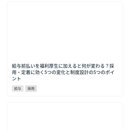
給与前払いを福利厚生に加えると何が変わる？採用・
定着に効く5つの変化と制度設計の5つのポイント
給与前払いを福利厚生に加えると何が変わる？採
用・定着に効く5つの変化と制度設計の5つのポイ
ント
給与
採用
すかいらーく「スポットクルー」18ブランド2,600店で
始動！マクドナルドより約5ヶ月早く動いた"先駆者"に
学ぶ3つの戦略