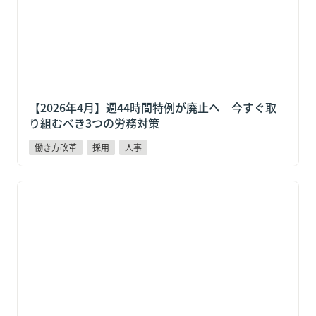
【2026年4月】週44時間特例が廃止へ　今すぐ取
り組むべき3つの労務対策
働き方改革
採用
人事
2026年4月法改正｜食事補助が月7,500円まで非課税
に！40年ぶり改正で福利厚生を強化する方法