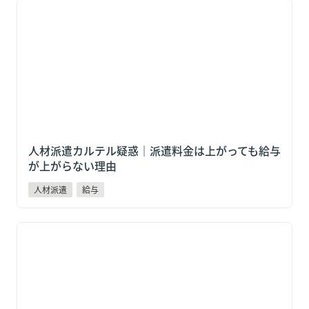
人材派遣カルテル疑惑｜派遣料金は上がっても給与が上
がらない理由
人材派遣カルテル疑惑｜派遣料金は上がっても給与
が上がらない理由
人材派遣
給与
全東信破産で「日払い」が止まる？負債1,151億円が示
す給与リスクと対策【企業向け解説】