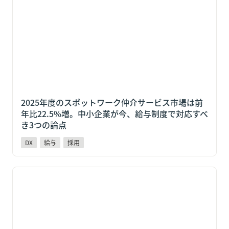
22.5%増。中小企業が今、給与制度で対応すべき3つの
論点
2025年度のスポットワーク仲介サービス市場は前
年比22.5%増。中小企業が今、給与制度で対応すべ
き3つの論点
DX
給与
採用
吉野家も導入しているPayPay給与受取とは？変わる人
材獲得競争と中小企業の対応策