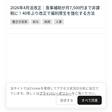
2026年4月法改正｜食事補助が月7,500円まで非課
税に！40年ぶり改正で福利厚生を強化する方法
働き方改革
給与
採用
人事
【2026年4月法改正】130万円の壁が変わる！スポット
ワーク・パート採用の新時代
【2026年4月法改正】130万円の壁が変わる！スポ
当サイトではCookieを使用してアクセス状況の分析に役立て
ています。詳しくは
プライバシーポリシー
をご覧ください。
ットワーク・パート採用の新時代
拒否する
すべて同意
給与
働き方改革
採用
人事