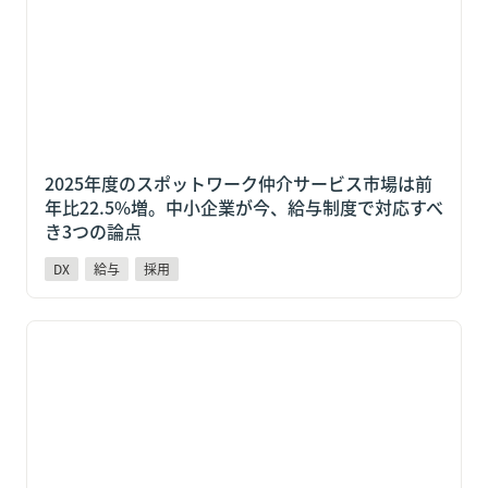
論点
2025年度のスポットワーク仲介サービス市場は前
年比22.5%増。中小企業が今、給与制度で対応すべ
き3つの論点
DX
給与
採用
吉野家も導入しているPayPay給与受取とは？変わる人
材獲得競争と中小企業の対応策