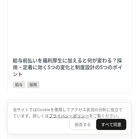
定着に効く5つの変化と制度設計の5つのポイント
給与前払いを福利厚生に加えると何が変わる？採
用・定着に効く5つの変化と制度設計の5つのポイ
ント
給与
採用
すかいらーく「スポットクルー」18ブランド2,600店で
始動！マクドナルドより約5ヶ月早く動いた"先駆者"に
当サイトではCookieを使用してアクセス状況の分析に役立て
ています。詳しくは
プライバシーポリシー
をご覧ください。
学ぶ3つの戦略
拒否する
すべて同意