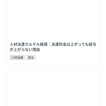
がらない理由
人材派遣カルテル疑惑｜派遣料金は上がっても給与
が上がらない理由
人材派遣
給与
全東信破産で「日払い」が止まる？負債1,151億円が示
す給与リスクと対策【企業向け解説】