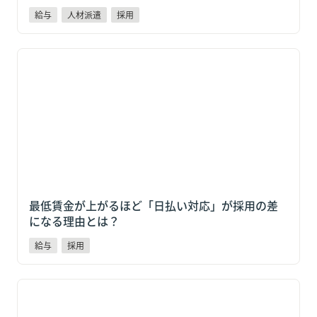
給与
人材派遣
採用
最低賃金が上がるほど「日払い対応」が採用の差にな
る理由とは？
最低賃金が上がるほど「日払い対応」が採用の差
になる理由とは？
給与
採用
2025年度のスポットワーク仲介サービス市場は前年比
22.5%増。中小企業が今、給与制度で対応すべき3つの