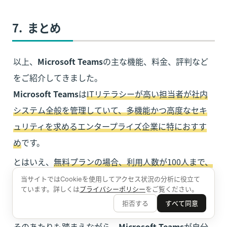
7.  まとめ
以上、
Microsoft Teams
の主な機能、料金、評判など
Microsoft Teams
は
ITリテラシーが高い担当者が社内
システム全般を管理していて、多機能かつ高度なセキ
ュリティを求めるエンタープライズ企業に特におすす
め
です。
とはいえ、
無料プランの場合、利用人数が100人まで、
時間も60分まで
といった制約があるため、将来的には
当サイトではCookieを使用してアクセス状況の分析に役立て
ています。詳しくは
プライバシーポリシー
をご覧ください。
有料プランへの切り替えが避けられなくなる可能性が
拒否する
すべて同意
あることを意識しておいた方がいいでしょう。

そのあたりも踏まえながら、
Microsoft Teams
が自分