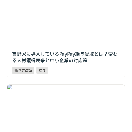
吉野家も導入しているPayPay給与受取とは？変わ
る人材獲得競争と中小企業の対応策
働き方改革
給与
「ゴールデンウィーク明けに辞めたい」が増える時期
｜離職を食い止める給与・福利厚生の見直し術