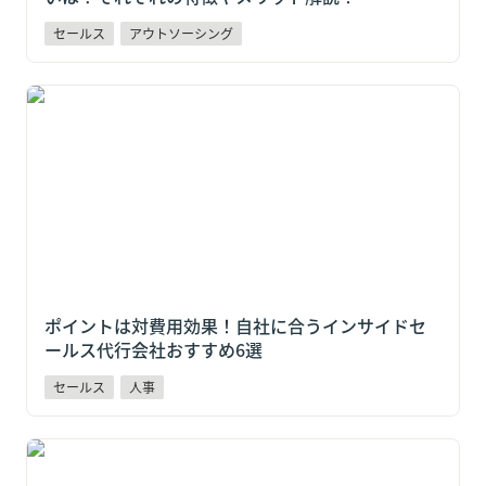
セールス
アウトソーシング
ポイントは対費用効果！自社に合うインサイドセール
ス代行会社おすすめ6選
ポイントは対費用効果！自社に合うインサイドセ
ールス代行会社おすすめ6選
セールス
人事
ヤマト運輸・物流大手4社が本格活用！スポットワーク
求人+22%増の今、日払い×QR打刻が採用の決め手に