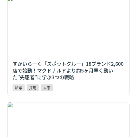
始動！マクドナルドより約5ヶ月早く動いた"先駆者"に
学ぶ3つの戦略
すかいらーく「スポットクルー」18ブランド2,600
店で始動！マクドナルドより約5ヶ月早く動い
た"先駆者"に学ぶ3つの戦略
給与
採用
人事
【給与計算×日払いを一体化】二重作業をゼロにする
運用フローと選び方5つのポイント