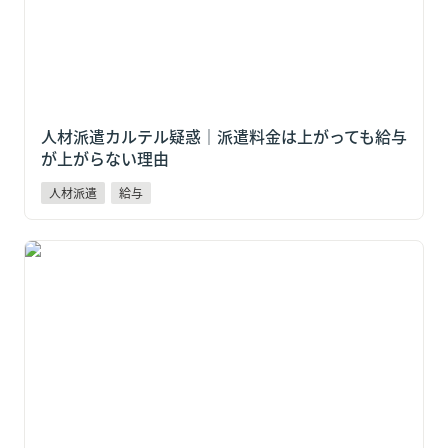
人材派遣カルテル疑惑｜派遣料金は上がっても給与
が上がらない理由
人材派遣
給与
全東信破産で「日払い」が止まる？負債1,151億円が示
す給与リスクと対策【企業向け解説】