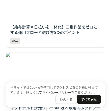
【給与計算×日払いを一体化】二重作業をゼロに
する運用フローと選び方5つのポイント
給与
マクドナルドが元クルー300万人限定スポットワーク
「カムバっ！クルー」を本格導入！企業が学ぶべき“関
係性採用”の新戦略
当サイトではCookieを使用してアクセス状況の分析に役立て
ています。詳しくは
プライバシーポリシー
をご覧ください。
拒否する
すべて同意
マクドナルドが元クルー300万人限定スポットワー