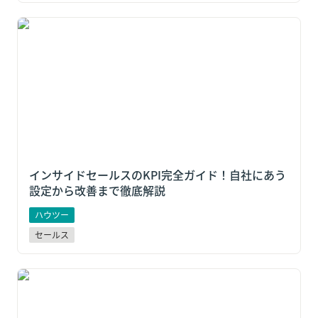
インサイドセールスのKPI完全ガイド！自社にあう設定
から改善まで徹底解説
インサイドセールスのKPI完全ガイド！自社にあう
設定から改善まで徹底解説
ハウツー
セールス
営業代行で売れる商材とは？適さない商材や料金体系
のポイントも解説