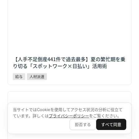
る「スポットワーク×日払い」活用術
【人手不足倒産441件で過去最多】夏の繁忙期を乗
り切る「スポットワーク×日払い」活用術
給与
人材派遣
【4割超の企業が実践】辞めた人材が「また来てくれ
る」ってなぜ？アルムナイ採用と、人材プラットフォー
ム「りぴすけ」という選択肢
当サイトではCookieを使用してアクセス状況の分析に役立て
ています。詳しくは
プライバシーポリシー
をご覧ください。
拒否する
すべて同意