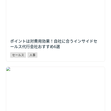
ポイントは対費用効果！自社に合うインサイドセ
ールス代行会社おすすめ6選
セールス
人事
ヤマト運輸・物流大手4社が本格活用！スポットワーク
求人+22%増の今、日払い×QR打刻が採用の決め手に
なる理由