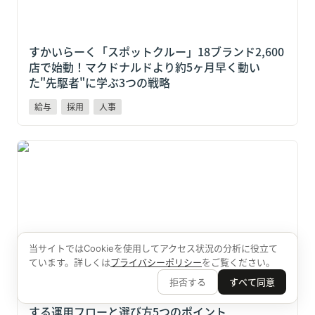
すかいらーく「スポットクルー」18ブランド2,600
店で始動！マクドナルドより約5ヶ月早く動い
た"先駆者"に学ぶ3つの戦略
給与
採用
人事
【給与計算×日払いを一体化】二重作業をゼロにする
運用フローと選び方5つのポイント
当サイトではCookieを使用してアクセス状況の分析に役立て
ています。詳しくは
プライバシーポリシー
をご覧ください。
拒否する
すべて同意
【給与計算×日払いを一体化】二重作業をゼロに
する運用フローと選び方5つのポイント