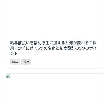
給与前払いを福利厚生に加えると何が変わる？採
用・定着に効く5つの変化と制度設計の5つのポイ
ント
給与
採用
すかいらーく「スポットクルー」18ブランド2,600店で
始動！マクドナルドより約5ヶ月早く動いた"先駆者"に
学ぶ3つの戦略