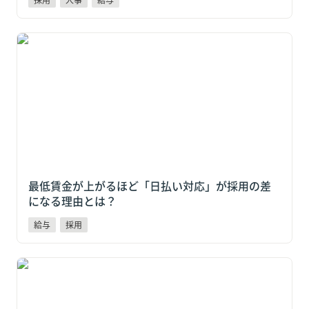
最低賃金が上がるほど「日払い対応」が採用の差にな
る理由とは？
最低賃金が上がるほど「日払い対応」が採用の差
になる理由とは？
給与
採用
2025年度のスポットワーク仲介サービス市場は前年比
22.5%増。中小企業が今、給与制度で対応すべき3つの
論点