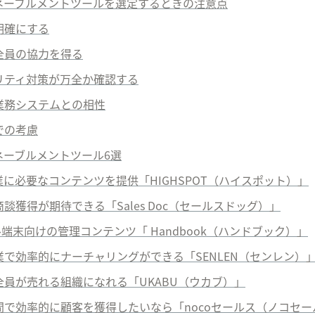
ネーブルメントツール
を選定するときの注意点
を明確にする
ム全員の協力を得る
キュリティ対策が万全か確認する
の業務システムとの相性
面での考慮
ネーブルメントツール6
選
が営業に必要なコンテンツを提供「
HIGHSPOT
（ハイスポット）」
で商談獲得が期待できる「
Sales Doc
（セールスドッグ）」
ル端末向けの管理コンテンツ「 Handbook（ハンドブック）」
画営業で効率的にナーチャリングができる「SENLEN（センレン）
ム全員が売れる組織になれる「UKABU（ウカブ）」
い期間で効率的に顧客を獲得したいなら「nocoセールス（ノコセ