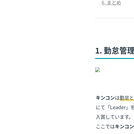
6
. まとめ
1. 勤怠
キンコン
は
勤怠と
にて「Leader
入賞しています。

ここでは
キンコン