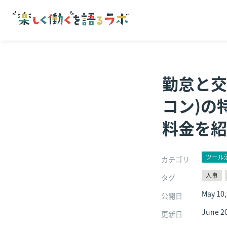
勤怠と交
コン)の
料金を紹
ツール
カテゴリ
人事
タグ
May 10,
公開日
June 20
更新日