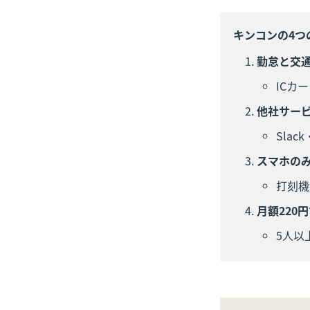
キンコンの4つ
勤怠と交
ICカ
他社サー
Sla
スマホの
打刻機
月額220
5人以