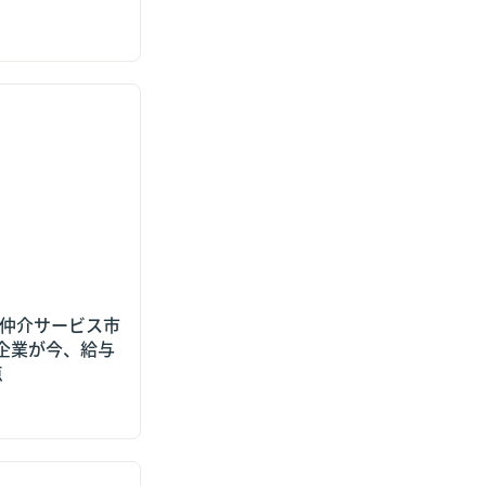
仲介サービス市場は
が今、給与制度で対
ク仲介サービス市
小企業が今、給与
点
辞めたい」が増え