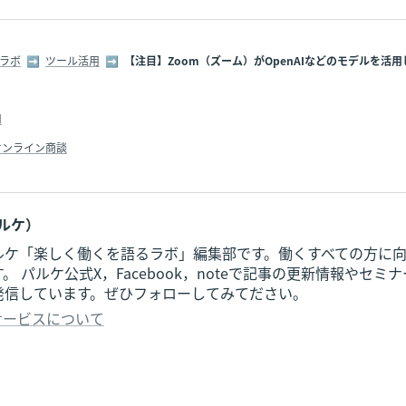
ラボ
  ➡  
ツール活用
  ➡  
【注目】Zoom（ズーム）がOpenAIなどのモデルを活
用
オンライン商談
パルケ）
ルケ「楽しく働くを語るラボ」編集部です。働くすべての方に
。 パルケ公式X，Facebook，noteで記事の更新情報やセミ
発信しています。ぜひフォローしてみてださい。
サービスについて