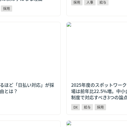
採用
人事
給与
採用
ほど「日払い対応」が採用の
2025年度のスポットワーク
？
前年比22.5%増。中小企業
応すべき3つの論点
るほど「日払い対応」が採
2025年度のスポットワー
由とは？
場は前年比22.5%増。中
制度で対応すべき3つの論
DX
給与
採用
るPayPay給与受取とは？変
「ゴールデンウィーク明けに