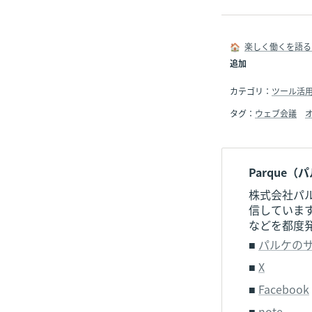
🏠  
楽しく働くを語る
追加
カテゴリ：
ツール活
タグ：
ウェブ会議
Parque（
株式会社パ
信しています
などを都度
■ 
パルケの
■ 
X
■ 
Facebook
■ 
note