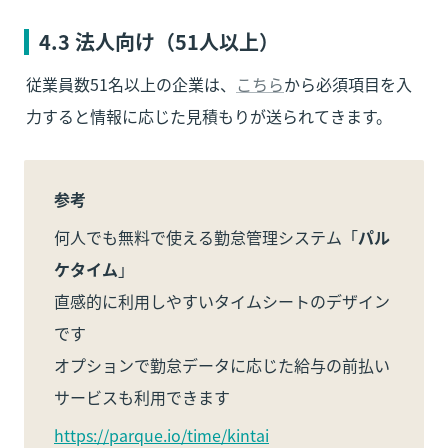
（ピットタッチビズ、ピット
タッチ・プロ3）による打刻
4.3 
法人向け（51人以上）
が可能です。今後も様々な打
刻方法への対応を予定してい
ます。
従業員数51名以上の企業は、
こちら
から必須項目を入
力すると情報に応じた見積もりが送られてきます。
参考
何人でも無料で使える勤怠管理システム「
パル
ケタイム
」

直感的に利用しやすいタイムシートのデザイン
です

オプションで勤怠データに応じた給与の前払い
サービスも利用できます
https://parque.io/time/kintai