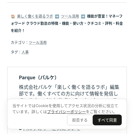
🏠  
楽しく働くを語るラボ
  ➡  
ツール活用
  ➡  
機能が豊富！マネーフ
ォワード クラウド勤怠の特徴・機能・使い方・クチコミ・評判・料金
を紹介！
カテゴリ：
ツール活用
タグ：
人事
Parque（パルケ）
株式会社パルケ「楽しく働くを語るラボ」編集
部です。働くすべての方に向けて情報を発信し
ています。 パルケ公式X，Facebook，noteで
記事の更新情報やセミナーの最新情報などを都
当サイトではCookieを使用してアクセス状況の分析に役立て
ています。詳しくは
プライバシーポリシー
をご覧ください。
度発信しています。ぜひフォローしてみてださ
い。
拒否する
すべて同意
■ 
パルケのサービスについて