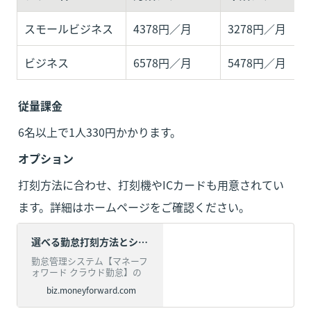
スモールビジネス
4378円／月
3278円／月
ビジネス
6578円／月
5478円／月
従量課金
6名以上で1人330円かかります。
オプション
打刻方法に合わせ、打刻機やICカードも用意されてい
ます。詳細はホームページをご確認ください。
選べる勤怠打刻方法とシステム | マネーフォワード クラウド勤怠
勤怠管理システム【マネーフ
ォワード クラウド勤怠】の
打刻方法です。パソコンから
biz.moneyforward.com
のWeb打刻をはじめ、ネット
ワーク対応ICカードリーダー