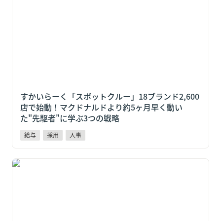
始動！マクドナルドより約5ヶ月早く動いた"先駆者"に
学ぶ3つの戦略
すかいらーく「スポットクルー」18ブランド2,600
店で始動！マクドナルドより約5ヶ月早く動い
た"先駆者"に学ぶ3つの戦略
給与
採用
人事
マクドナルドが元クルー300万人限定スポットワーク
「カムバっ！クルー」を本格導入！企業が学ぶべき“関
係性採用”の新戦略