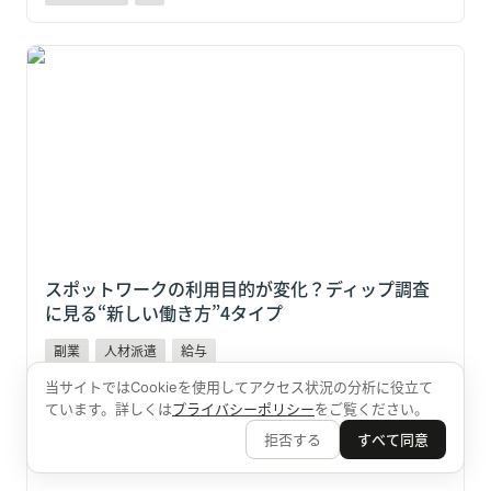
スポットワークの利用目的が変化？ディップ調査に見
る“新しい働き方”4タイプ
スポットワークの利用目的が変化？ディップ調査
に見る“新しい働き方”4タイプ
副業
人材派遣
給与
当サイトではCookieを使用してアクセス状況の分析に役立て
ています。詳しくは
プライバシーポリシー
をご覧ください。
タイミーが検便機能をアップデート「衛生管理」が必
要な現場採用をどう変える
拒否する
すべて同意