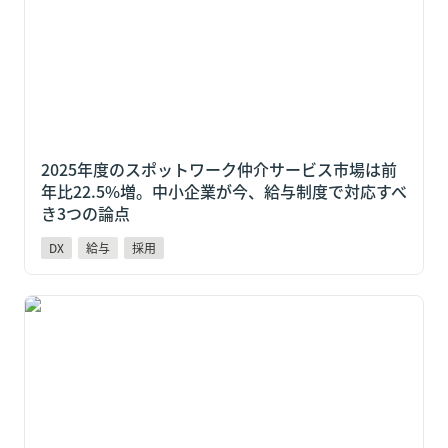
論点
2025年度のスポットワーク仲介サービス市場は前
年比22.5%増。中小企業が今、給与制度で対応すべ
き3つの論点
DX
給与
採用
吉野家も導入しているPayPay給与受取とは？変わる人
材獲得競争と中小企業の対応策