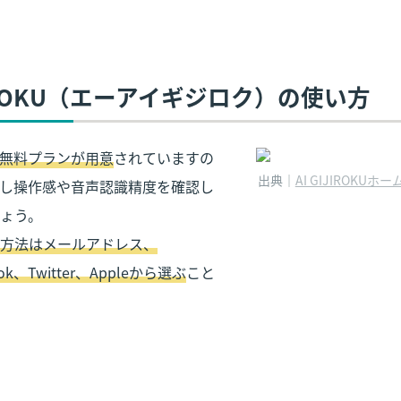
GIJIROKU（エーアイギジロク）の使い方
無料プランが用意
されていますの
出典｜
AI GIJIROKUホ
し操作感や音声認識精度を確認し
方法はメールアドレス、
ook、Twitter、Appleから選ぶ
こと