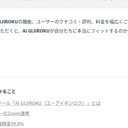
GIJIROKU
の機能、ユーザーのクチコミ・評判、料金を幅広くご
ただくと、
AI GIJIROKU
が自分たちに本当にフィットするのか
かること
ツール「AI GIJIROKU（エーアイギジロク）」とは
唯一のZoom連携
精度99.8%