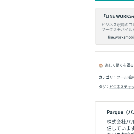
「LINE WORK
ビジネス現場のコミ
ワークスモバイル
社長：増田
line.worksmobi
🏠  
楽しく働くを語る
カテゴリ：
ツール活
タグ：
ビジネスチャ
Parque（
株式会社パ
信しています