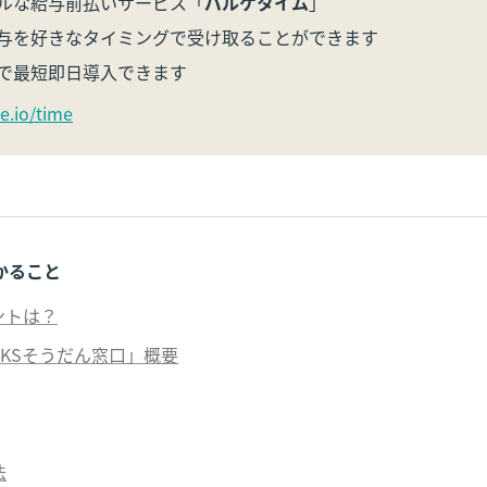
ルな給与前払いサービス「
パルケタイム
」

与を好きなタイミングで受け取ることができます

で最短即日導入できます
e.io/time
かること
ントは？
WORKSそうだん窓口」概要
法