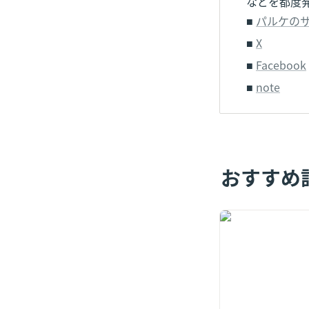
などを都度
■ 
パルケの
■ 
X
■ 
Facebook
■ 
note
おすすめ
【人手不足倒産4
を乗り切る「スポ