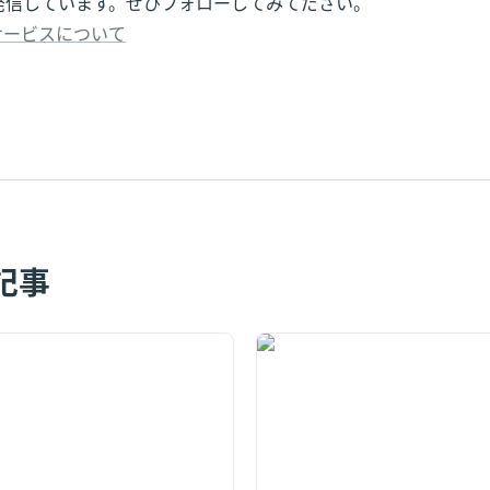
発信しています。ぜひフォローしてみてださい。
サービスについて
記事
41件で過去最多】夏の繁忙期
【4割超の企業が実践】辞め
ットワーク×日払い」活用術
てくれる」ってなぜ？アルム
プラットフォーム「りぴすけ