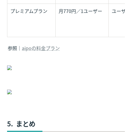
プレミアムプラン
月770円／1ユーザー
ユーザー
参照｜
aipoの料金プラン
5.  まとめ