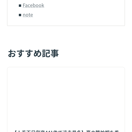
■ 
Facebook
■ 
note
おすすめ記事
【人手不足倒産441件で過去最多】夏の繁忙期を乗り切
る「スポットワーク×日払い」活用術