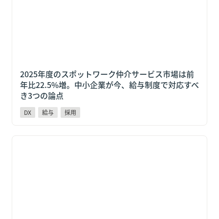
2025年度のスポットワーク仲介サービス市場は前
年比22.5%増。中小企業が今、給与制度で対応すべ
き3つの論点
DX
給与
採用
吉野家も導入しているPayPay給与受取とは？変わる人
材獲得競争と中小企業の対応策