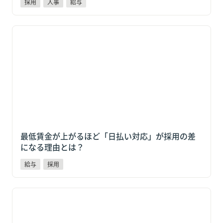
採用
人事
給与
最低賃金が上がるほど「日払い対応」が採用の差にな
る理由とは？
最低賃金が上がるほど「日払い対応」が採用の差
になる理由とは？
給与
採用
2025年度のスポットワーク仲介サービス市場は前年比
22.5%増。中小企業が今、給与制度で対応すべき3つの
論点