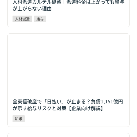
人材派遣カルテル疑惑｜派遣料金は上がっても給与
が上がらない理由
人材派遣
給与
全東信破産で「日払い」が止まる？負債1,151億円が示
す給与リスクと対策【企業向け解説】
全東信破産で「日払い」が止まる？負債1,151億円
が示す給与リスクと対策【企業向け解説】
給与
タイミーは中高年でも稼げる｜40～60代向けの仕事の