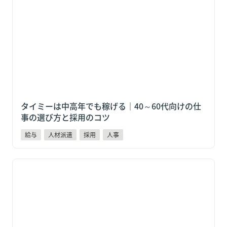
選び方と採用のコツ
タイミーは中高年でも稼げる｜40～60代向けの仕
事の選び方と採用のコツ
給与
人材派遣
採用
人事
タイミーはやめとけ？5つの理由と「それでも稼げる
人」の共通点【2026年版】