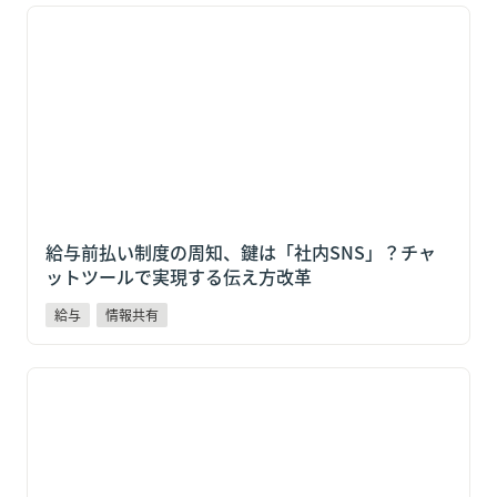
給与前払い制度の周知、鍵は「社内SNS」？チャット
ツールで実現する伝え方改革
給与前払い制度の周知、鍵は「社内SNS」？チャ
ットツールで実現する伝え方改革
給与
情報共有
スポットワーカーとの「情報共有不足」がトラブルを
招く？シフト現場に効くコミュニケーション改善術