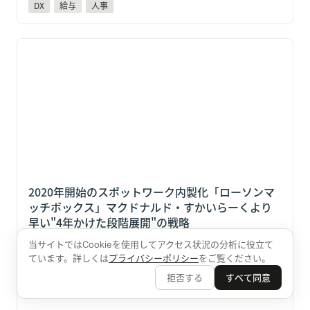
DX
給与
人事
2020年開始のスポットワーク内製化「ローソンマッチ
ボックス」マクドナルド・すかいらーくより早い"4年
かけた段階展開"の戦略
2020年開始のスポットワーク内製化「ローソンマ
ッチボックス」マクドナルド・すかいらーくより
早い"4年かけた段階展開"の戦略
当サイトではCookieを使用してアクセス状況の分析に役立て
採用
給与
ています。詳しくは
プライバシーポリシー
をご覧ください。
拒否する
すべて同意
給与前払いを福利厚生に加えると何が変わる？採用・
定着に効く5つの変化と制度設計の5つのポイント