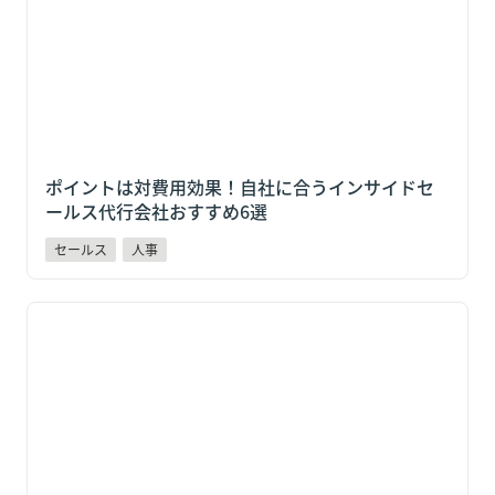
ポイントは対費用効果！自社に合うインサイドセ
ールス代行会社おすすめ6選
セールス
人事
ヤマト運輸・物流大手4社が本格活用！スポットワーク
求人+22%増の今、日払い×QR打刻が採用の決め手に
なる理由