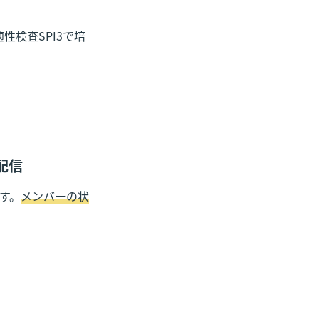
性検査SPI3で培
配信
す。
メンバーの状